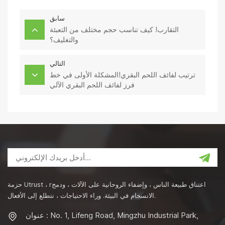
سابق
التقارب! كيف تناسب حجم مختلف من التعبئة
والتغليف؟
التالي
ترتيب لفائف اللحم البقري!المشكلة الأولى في خط
فرز لفائف اللحم البقري الآلي
حزمة Utrust ، rاعتناق طبيعة الناس ، وإضفاء الروحانية على الآلات ، ودمج
الانسجام في البيئة. وراء الاحتياجات ، نتطلع إلى الأفعال.
عنوان : No. 1, Lifeng Road, Mingzhu Industrial Park,