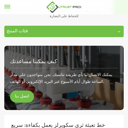
خط تعبئة ثري سكويرلز يعمل بكفاءة: سريع ودقيق وثابت
حالات ناجحة
بيت
للحفاظ على النضارة
فئات المنتج
كيف يمكننا مساعدتك
يمكنك الاتصال بنا بأي طريقة تناسبك. نحن متواجدون على مدار
الساعة طوال أيام الأسبوع عبر البريد الإلكتروني أو الهاتف.
اتصل بنا
خط تعبئة ثري سكويرلز يعمل بكفاءة: سريع