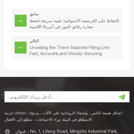
سابق
الحفاظ على القرمشة الاستوائية: تقنية سريعة لحفظ
نضارة رقائق الموز في أمريكا اللاتينية
التالي
Unveiling the There Squirrels Filling Line:
Fast, Accurate,and Steady-Securing
Freshness in Every Bite
حزمة Utrust ، rاعتناق طبيعة الناس ، وإضفاء الروحانية على الآلات ، ودمج
الانسجام في البيئة. وراء الاحتياجات ، نتطلع إلى الأفعال.
عنوان : No. 1, Lifeng Road, Mingzhu Industrial Park,