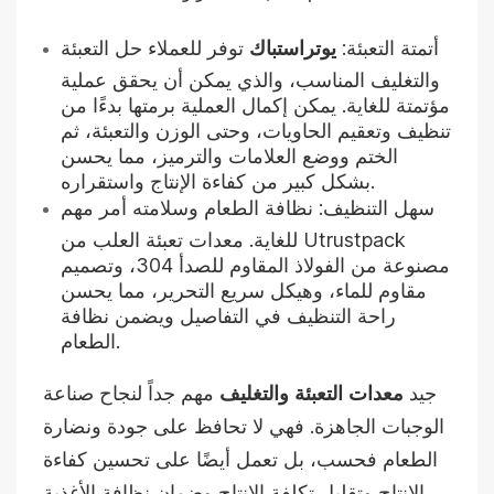
أتمتة التعبئة:
يوتراستباك
توفر للعملاء حل التعبئة
والتغليف المناسب، والذي يمكن أن يحقق عملية
مؤتمتة للغاية. يمكن إكمال العملية برمتها بدءًا من
تنظيف وتعقيم الحاويات، وحتى الوزن والتعبئة، ثم
الختم ووضع العلامات والترميز، مما يحسن
بشكل كبير من كفاءة الإنتاج واستقراره.
سهل التنظيف: نظافة الطعام وسلامته أمر مهم
للغاية. معدات تعبئة العلب من Utrustpack
مصنوعة من الفولاذ المقاوم للصدأ 304، وتصميم
مقاوم للماء، وهيكل سريع التحرير، مما يحسن
راحة التنظيف في التفاصيل ويضمن نظافة
الطعام.
جيد
معدات التعبئة والتغليف
مهم جداً لنجاح صناعة
الوجبات الجاهزة. فهي لا تحافظ على جودة ونضارة
الطعام فحسب، بل تعمل أيضًا على تحسين كفاءة
الإنتاج وتقليل تكلفة الإنتاج وضمان نظافة الأغذية