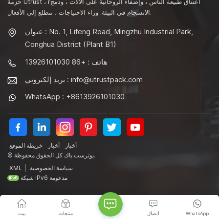
حزمة Utrust ، rاعتناق طبيعة الناس ، وإضفاء الروحانية على الآلات ، ودمج
الانسجام في البيئة. وراء الاحتياجات ، نتطلع إلى الأفعال.
عنوان : No. 1, Lifeng Road, Mingzhu Industrial Park,
Conghua District (Plant B1)
هاتف : +86 13926101030
info@utrustpack.com
بريد إلكتروني :
WhatsApp : +8613926101030
أخبار
أخبار
خريطة الموقع
© يوترست باك كل الحقوق محفوظة.
سياسة الخصوصية
|
XML
شبكة IPv6 مدعومة
WhatsApp
اتصال
منتجات
بيت