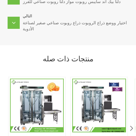
دلتا بيك آند سايبس روبوت مواز دلتا روبوت صناعي للفرز
التالي
اختيار ووضع ذراع الروبوت ذراع روبوت صناعي صغير لصناعة
الأدوية
منتجات ذات صله