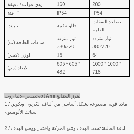
280
160
يدق مرات / دقيقة
IP54
IP54
فئة IP
تصاعد النفقات
طاولة
قمة
تثبيت
العامة
تيار متردد
تيار متردد
امدادات الطاقة (ت)
380/220
380/220
64
16
الوزن (كجم)
605 * 605 *
1000 * 1000 *
الأبعاد (مم)
482
718
ot Arm لفرز البضائع
تخصيص--
دلتا روب
1 / مادة قوية: مصنوعة بشكل أساسي من ألياف الكربون وتكوين
سبائك الألومنيوم.
2 / الدقة العالية: تحديد الهدف وتتبع الحركة واختيار ووضع الهدف