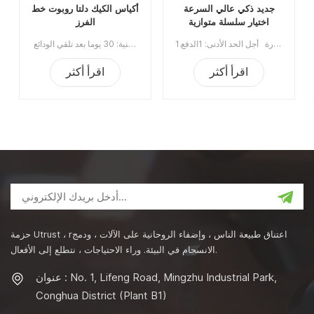
جديد ذكي عالي السرعة
أكياس الكيك دلتا روبوت خط
اختيار سلسلة متوازية
الفرز
روبوت / نظام التحكم في
1.الحد الأقصى لارتفاع الالتقاط: أقصى مسافة تنازلية من مركز موضع الأصل الرأسي إلى أسفل أثناء عملية الالتقاط2- الحمل المقدر: الحمولة القصوى للروبوت في ظل أفضل أداء وتشغيل عادي للروبوت3. الحد الأقصى للحمل: الحمولة القصوى للروبوت التي تتجاوز الحمولة المقدرة. إذا تجاوز الحمل المقدر ، سوف يتأثر مؤشر أداء الروبوت ، مشكلة تآكل المحرك ، أجزاء التآكل ، الذراع المدفوعة ، سيكون العمود المتوسط أكثر خطورة أجل الحد الأدنى: 1الدفع: T / Tميناء الشحن: قوانغتشوالمنطقة الأصلية: الصينالمهلة الزمنية: 20-30days
أكياس صلصة الطماطم دلتا روبوت الفرز ينطبق على انتقاء أو وضع الكيس ، البسكويت ، الحلوى ، علب الصفيح ، الزجاجة ، الملحقات ، إلخ.توفر وحدة المعالجة عالية السرعة المزودة بوظيفة الروبوت لحركة حرة بأبعاد ثلاثية الدقة في الحركة وتحديد الموضع. أجل الحد الأدنى: 1ميناء الشحن: قوانغتشوالمنطقة الأصلية: الصينالمهلة الزمنية: 30 يوما بعد تلقي الودائع
التعبئة والتغليف اليدوي
العنكبوت
اقرأ أكثر
اقرأ أكثر
حزمة Utrust ، rاعتناق طبيعة الناس ، وإضفاء الروحانية على الآلات ، ودمج
الانسجام في البيئة. وراء الاحتياجات ، نتطلع إلى الأفعال.
عنوان : No. 1, Lifeng Road, Mingzhu Industrial Park,
Conghua District (Plant B1)