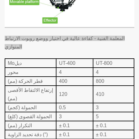
المعلمة الفنية - كفاءة عالية في اختيار ووضع روبوت الارتباط
المتوازي
UT-800
UT-400
ديل
Mo
4
4
محور
800
400
قطر الحركة (مم)
إرتفاع الالتقاط الأقصى
120
410
(مم)
3
0.5
الحمولة (كجم)
5
3
الحمولة القصوى (كلغ)
± 0.1
± 0.1
التكرار (مم)
± 0.1
± 0.1
دقة تحديد الزاوية (°)