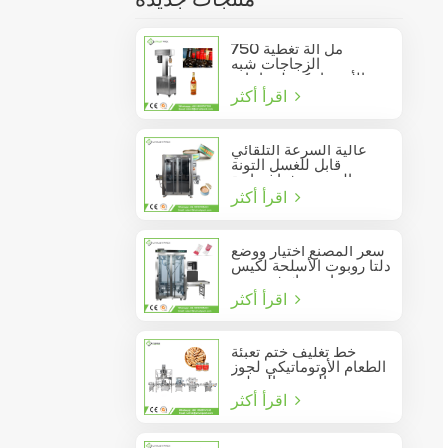
منتجات جديدة
750 مل آلة تغطية
الزجاجات شبه
الأوتوماتيكية لزجاجات
اقرأ أكثر
النبيذ الزجاجية
عالية السرعة التلقائي
قابل للغسل التونة
السردين فراغ حاوية
اقرأ أكثر
المأكولات البحرية القصدير
يمكن السدادة
سعر المصنع اختيار ووضع
دلتا روبوت الأسلحة لكيس
عصا تتحرك في مربع
اقرأ أكثر
خط تغليف ختم تعبئة
الطعام الأوتوماتيكي لجوز
الصنوبر المعلب
اقرأ أكثر