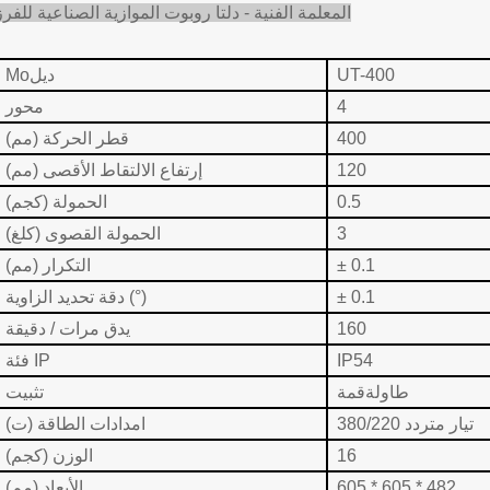
المعلمة الفنية - دلتا روبوت الموازية الصناعية للفرز
UT-400
ديل
Mo
4
محور
400
قطر الحركة (مم)
120
إرتفاع الالتقاط الأقصى (مم)
0.5
الحمولة (كجم)
3
الحمولة القصوى (كلغ)
± 0.1
التكرار (مم)
± 0.1
دقة تحديد الزاوية (°)
160
يدق مرات / دقيقة
IP54
فئة IP
طاولة
قمة
تثبيت
تيار متردد 380/220
امدادات الطاقة (ت)
16
الوزن (كجم)
605 * 605 * 482
الأبعاد (مم)