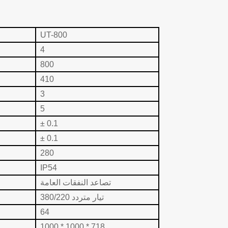
UT-800
4
800
410
3
5
± 0.1
± 0.1
280
IP54
تصاعد النفقات العامة
تيار متردد 380/220
64
1000 * 1000 * 718