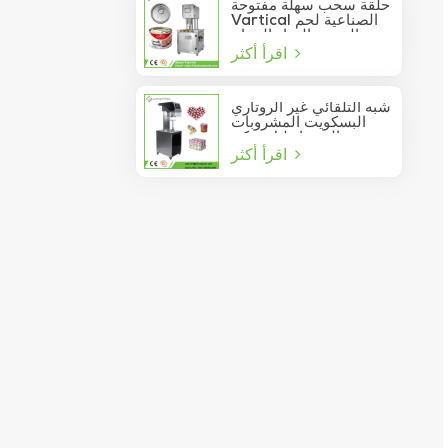
حلقة سحب سهلة مفتوحة
Vartical الصناعية لحم
الخنزير الغداء الدجاج
اقرأ أكثر
صدور اللحوم الغذاء يمكن
فراغ آلة ختم
شبه التلقائي غير الروتاري
البسكويت المشروبات
عصير الصودا دليل يمكن
اقرأ أكثر
السدادة