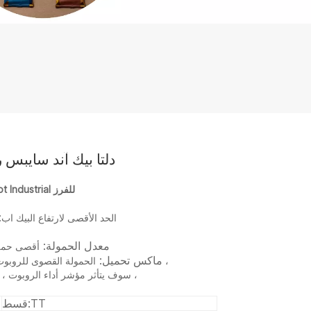
دلتا بيك آند سايبس 
Delta Pick and Place Robot Parallel Delta Robot Industrial للفرز
:
أقصى مسافة تنازلية من مركز الموضع الأصلي رأسيًا
الحد الأقصى لارتفاع البيك اب
معدل الحمولة
:
أقصى حمل 
ماكس تحميل
:
الحمولة القصوى للروبوت التي تتجاوز الحمولة المقدرة. إذا تجاوز الحمل المقدر ،
سوف يتأثر مؤشر أداء الروبوت ، مشكلة تآكل المحرك ، أجزاء التآكل ، الذراع المدفوعة ،
TT
قسط: