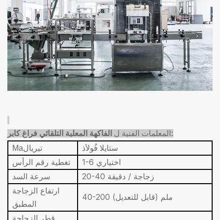
:
المعلمات الفنية ل
الفاكهة المعلبة التلقائي فراغ كابر
ستاي
لا
فُولاَذ
تيريال
Ma
1-6 اختياري
تغطية رقم الرأس
20-40 زجاجة / دقيقة
سرعة السد
ارتفاع الزجاجة
40-200 ملم (قابل للتعديل)
المطبق
قطر الزجاجة