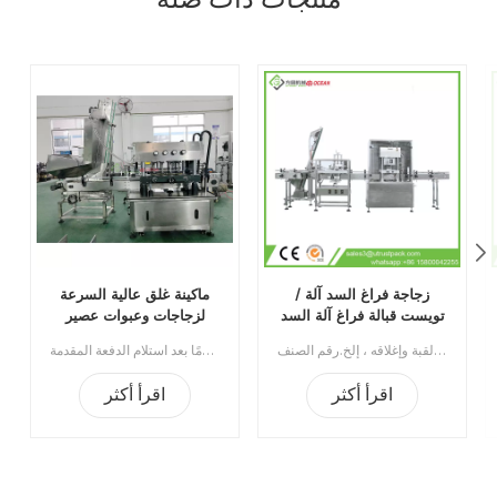
منتجات ذات صله
زجاجة فراغ السد آلة /
ماكينة غلق عالية السرعة
تويست قبالة فراغ آلة السد
لزجاجات وعبوات عصير
الفاكهة
آلة تعبئة الزجاجات بالفراغ / آلة السد بالفراغ القابلة للتلف قابلة للتطبيق على الغطاء الملتوي ، غطاء العروة ، غطاء اللولب ، غطاء الخيط المستمر ، الغطاء المضلع ، غطاء القبة وإغلاقه ، إلخ.رقم الصنف:UT0AXG8الحد الأدنى للطلب:1قسط:TTميناء الشحن:قوانغتشوالمنطقة الأصلية:قوانغتشو، الصينمهلة:30 يوما بعد تلقي الودائع
أربع مجموعات من عجلات فك أغطية الزجاجات، عالية السرعة، لفك أغطية زجاجات الرذاذ/ زجاجات العصير باللفالحد الأدنى للطلب: 1طريقة الدفع: تحويل مصرفيميناء الشحن: قوانغتشوالمنطقة الأصلية: الصينمدة التسليم: 15 يومًا بعد استلام الدفعة المقدمة
اقرأ أكثر
اقرأ أكثر