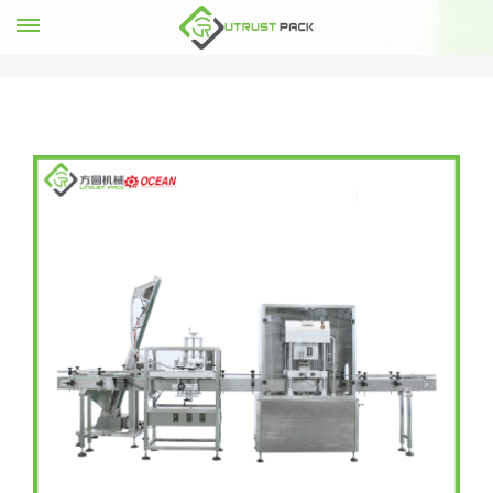
التلقائي اللوز لصق الزجاج جرة تويست قبالة كاب فراغ آلة السد
آلة السد
بيت