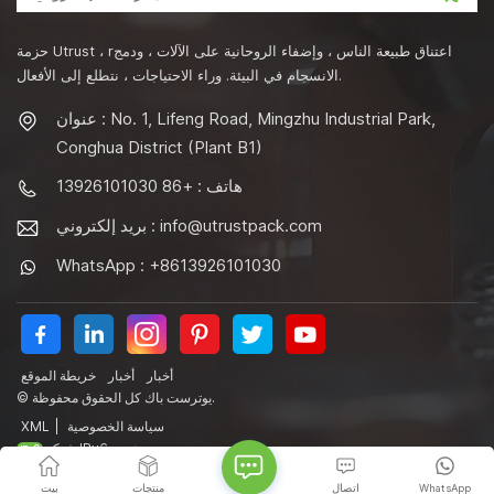
حزمة Utrust ، rاعتناق طبيعة الناس ، وإضفاء الروحانية على الآلات ، ودمج
الانسجام في البيئة. وراء الاحتياجات ، نتطلع إلى الأفعال.
عنوان : No. 1, Lifeng Road, Mingzhu Industrial Park,
Conghua District (Plant B1)
هاتف : +86 13926101030
info@utrustpack.com
بريد إلكتروني :
WhatsApp : +8613926101030
أخبار
أخبار
خريطة الموقع
© يوترست باك كل الحقوق محفوظة.
سياسة الخصوصية
|
XML
شبكة IPv6 مدعومة
WhatsApp
اتصال
منتجات
بيت