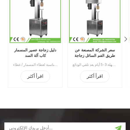
سعر الشركة المصنعة عن
دليل زجاجة عصير المسمار
طريق الفم السائل زجاجة
كاب آلة السد
غطاء زجاجة آلة السد
إن آلة وضع غطاء الزجاجات الشفوية من الشركة المصنعة هي عبارة عن معدات السد المصنوعة من الألومنيوم ضد السرقة للزجاجات البلاستيكية عالية الجودة والزجاجات الزجاجية. يستخدم على نطاق واسع في صناعة المواد الغذائية والصناعات الكيماوية والصناعات الطبية والصيدلانية.الحد الأدنى للطلب:1قسط:تي / تميناء الشحن:قوانغتشوالمنطقة الأصلية:الصينمهلة:3-5 أيام بعد تلقي الودائع
آلة تغطية الغطاء اللولبي اليدوي مناسبة لغطاء المسمار / غطاء Ropp / ختم غطاء العقص على الزجاجة / الزجاجة البلاستيكية. يستخدم على نطاق واسع في صناعات النبيذ والشراب والسائل الفموي ومبيدات الآفات.رقم الصنف:UT1BSG4سعر:1540نطاق السعر:4 ~ 5/1360 دولارًانطاق السعر:2 ~ 3/1430 دولارالحد الأدنى للطلب:1قسط:TTميناء الشحن:قوانغتشوالمنطقة الأصلية:قوانغتشو، الصينمهلة:15 يوما بعد تلقي الودائع
اقرأ أكثر
اقرأ أكثر