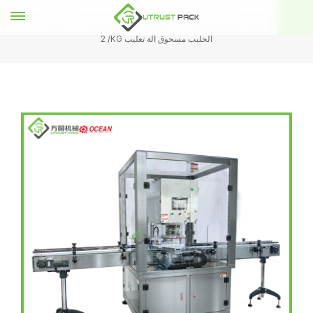
التلقائي النيتروجين يمكن آلة السدادة
التلقائي فراغ النيتروجين ملء وختم آلة
بيت
/ 2KG الحليب مسحوق آلة تعليب