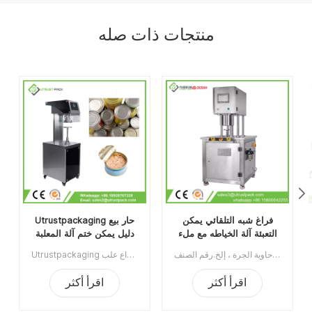
منتجات ذات صله
فراغ شبه التلقائي يمكن
Utrustpackaging حار بيع
التعبئة آلة الخياطه مع ملء
دليل يمكن ختم آلة المعلبة
النيتروجين
الغذاء السداده
آلة تغليف العلب ذات الفراغ شبه الأوتوماتيكية مع النيتروجين الملئ يستخدم على نطاق واسع في صناعة الأغذية ، الكيماويات ، الأدوية ، الشرب ، ينطبق على علب البلاستيك / القصدير / الألومنيوم ، الزجاجة ، حاوية الجرة ، إلخ.رقم الصنف:UT1BFG6الحد الأدنى للطلب:1قسط:TTميناء الشحن:قوانغتشوالمنطقة الأصلية:قوانغتشو، الصينمهلة:15 يوما بعد تلقي الودائع
Utrustpackaging دليل البيع الساخن للعلبة ، آلة ختم الطعام المعلب ، مناسبة لإغلاق جميع أنواع علب PET / علب الورق المركبة ، علب الصفيح أو غيرها من الحاويات المستديرة. كفاءة عالية عن طريق النقل الميكانيكي ، الهياكل البسيطة والملائمة للصيانة ، وخفيفة الوزن وسهلة التشغيل.الحد الأدنى للطلب:1قسط:تي / تميناء الشحن:قوانغتشوالمنطقة الأصلية:الصينمهلة:3-5 أيام بعد تلقي الودائع
اقرأ أكثر
اقرأ أكثر