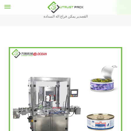
التلقائي النيتروجين التونة يمكن
التلقائي فراغ النيتروجين ملء وختم آلة
بيت
القصدير يمكن فراغ آلة السدادة