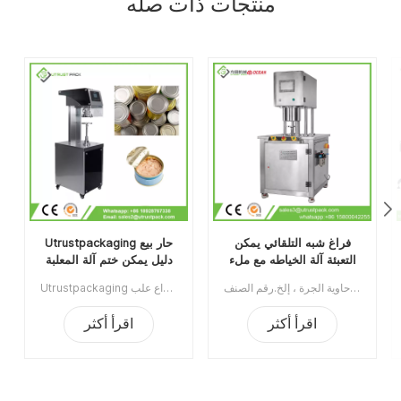
منتجات ذات صله
فراغ شبه التلقائي يمكن
Utrustpackaging حار بيع
التعبئة آلة الخياطه مع ملء
دليل يمكن ختم آلة المعلبة
النيتروجين
الغذاء السداده
آلة تغليف العلب ذات الفراغ شبه الأوتوماتيكية مع النيتروجين الملئ يستخدم على نطاق واسع في صناعة الأغذية ، الكيماويات ، الأدوية ، الشرب ، ينطبق على علب البلاستيك / القصدير / الألومنيوم ، الزجاجة ، حاوية الجرة ، إلخ.رقم الصنف:UT1BFG6الحد الأدنى للطلب:1قسط:TTميناء الشحن:قوانغتشوالمنطقة الأصلية:قوانغتشو، الصينمهلة:15 يوما بعد تلقي الودائع
Utrustpackaging دليل البيع الساخن للعلبة ، آلة ختم الطعام المعلب ، مناسبة لإغلاق جميع أنواع علب PET / علب الورق المركبة ، علب الصفيح أو غيرها من الحاويات المستديرة. كفاءة عالية عن طريق النقل الميكانيكي ، الهياكل البسيطة والملائمة للصيانة ، وخفيفة الوزن وسهلة التشغيل.الحد الأدنى للطلب:1قسط:تي / تميناء الشحن:قوانغتشوالمنطقة الأصلية:الصينمهلة:3-5 أيام بعد تلقي الودائع
اقرأ أكثر
اقرأ أكثر