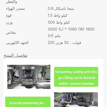
والقطر
0.6 ميجا باسكال
مصدر الهواء
1.5 كيلو واط
قوة
500 كيلو واط
وزن
3000 (L) * 1060 (W) 1800
مقاس
(H) ملم
220 فولت ، 50 هرتز
الجهد االكهربى
تفاصيل المنتج