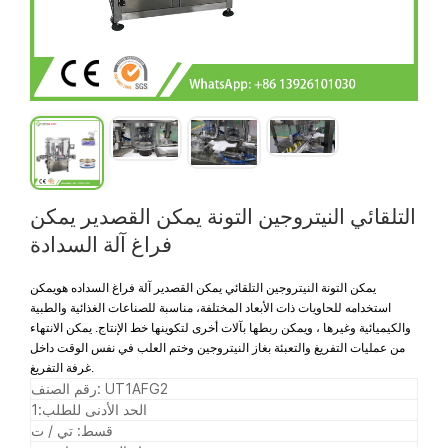
التلقائي النيتروجين التونة يمكن القصدير يمكن
فراغ آلة السدادة
يمكن التونة النيتروجين التلقائي يمكن القصدير آلة فراغ السداده
هو
يمكن
استخدامه للحاويات ذات الأبعاد المختلفة
، مناسبة للصناعات الغذائية والطبية
والكيميائية وغيرها ، ويمكن ربطها بآلات أخرى لتكوينها
خط الإنتاج. يمكن الانتهاء
من عمليات التفريغ والتعبئة بغاز النيتروجين وختم العلب في نفس الوقت داخل
غرفة التفريغ.
UT1AFG2
رقم الصنف:
الحد الأدنى للطلب:
1
قسط:
تي / ت