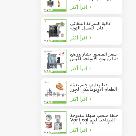
الأوتوماتيكية لزجاجات
اقرأ أكثر
النبيذ الزجاجية
عالية السرعة التلقائي
قابل للغسل التونة
السردين فراغ حاوية
اقرأ أكثر
المأكولات البحرية القصدير
يمكن السدادة
سعر المصنع اختيار ووضع
دلتا روبوت الأسلحة لكيس
عصا تتحرك في مربع
اقرأ أكثر
خط تغليف ختم تعبئة
الطعام الأوتوماتيكي لجوز
الصنوبر المعلب
اقرأ أكثر
حلقة سحب سهلة مفتوحة
Vartical الصناعية لحم
الخنزير الغداء الدجاج
اقرأ أكثر
صدور اللحوم الغذاء يمكن
فراغ آلة ختم