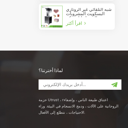
شبه التلقائي غير الروتاري
البسكويت المشروبات
عصير الصودا دليل يمكن
اقرأ أكثر
السدادة
لماذا أخترتنا؟
حزمة Utrust ، rاعتناق طبيعة الناس ، وإضفاء
الروحانية على الآلات ، ودمج الانسجام في البيئة. وراء
الاحتياجات ، نتطلع إلى الأفعال.