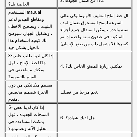
2.ماذا عن ضمان الجودة؟
الخاصة بك؟
المستخدم mauual
ال
خط إنتاج التغليف الأوتوماتيكي عالي
ومقاطع الفيديو لدعم
السرعة لمنتج المسحوق
ضمان لمدة
التثبيت ، وتصحيح الأخطاء
سنة واحدة ، يمكن استبدال جميع أجزاء
، وتشغيل الجهاز. سيوضح
الماكينة في غضون سنة واحدة إذا تم
لك كيفية استخدام هذا
كسرها (لا يشمل ذلك من صنع الإنسان)
الجهاز بشكل جيد.
3-إذا كان لدينا طلب خاص
جدًا لخط الإنتاج ، فهل
4. يمكنني زيارة المصنع الخاص بك؟
يمكنك مساعدتي في
القيام بالتصميم؟
مصمم ميكانيكي من ذوي
نعم مرحبا من فضلك.
الخبرة بتصميم مخصص
مقدم.
5- إذا كان لدينا بعض
المنتجات الجديدة ، فهل
6. هل لديك شهادة؟
يمكنك المساعدة في
تحليل الآلة وتصميمها؟
نعم ، يمكن للقسم الفني