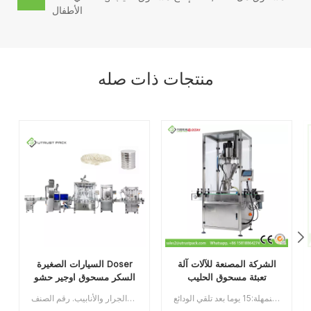
الأطفال
منتجات ذات صله
الشركة المصنعة للآلات آلة
السيارات الصغيرة Doser
تعبئة مسحوق الحليب
السكر مسحوق اوجير حشو
الأوتوماتيكية بالكامل /
للعلبة مع المسمار الناقل
آلة تعبئة مسحوق الحليب / حشو أوجيه الدوسر: سعة وعاء مختلفة 15 لتر / 30 لتر / 50/100 لتر لقياس النطاق ، هذه الآلة مناسبة لملء الزجاجات والعلب والصناديق بمسحوق مسحوق ، مثل مسحوق الحليب ، ومسحوق الزلال ، والقهوة ، والجلوكوز ، الطب الصلب ، بودرة التلك ، الصبغات ، النكهات والعطور الحد الأدنى للطلب:1قسط:تي / تميناء الشحن:قوانغتشوالمنطقة الأصلية:الصينمهلة:15 يوما بعد تلقي الودائع
آلة تعبئة مسحوق السكر ذات الجرعات الصغيرة الأوتوماتيكية للعلبة ذات الناقل اللولبي تستخدم على نطاق واسع في الصناعات الغذائية والصيدلانية والكيميائية المطبقة على علب البلاستيك والقصدير والألمنيوم والورق والزجاجات والجرار والأنابيب. رقم الصنف:UT0AGZ1الحد الأدنى للطلب:1قسط: تي / تميناء الشحن:قوانغتشو المنطقة الأصلية: قوانغتشو، الصينمهلة:30 يوما بعد تلقي الودائع
Doser اوجير حشو