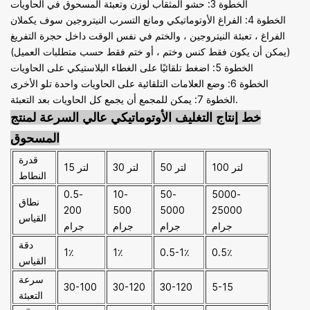
الخطوة 3: حشو المثقاب لوزن وتعبئة المسحوق في الحاويات
الخطوة 4: الفراغ الأوتوماتيكي ومانع التسرب النيتروجين سوف يكملان
الفراغ ، تعبئة النيتروجين ، والختم في نفس الوقت داخل حجرة التفريغ
(يمكن أن يكون فقط كنس وختم ، أو ختم فقط حسب متطلبات العميل)
الخطوة 5: اضغط تلقائيًا على الغطاء البلاستيكي على الحاويات
الخطوة 6: وضع العلامات التلقائية على الحاويات واحدة تلو الأخرى
الخطوة 7: يمكن للمجمع أن يجمع كل الحاويات بعد التعبئة.
خط إنتاج التغليف الأوتوماتيكي عالي السرعة لمنتج
المسحوق
قدرة
100 لتر
50 لتر
30 لتر
15 لتر
النطاط
0.5-
10-
50-
5000-
نطاق
200
500
5000
25000
القياس
جرام
جرام
جرام
جرام
دقة
1٪
1٪
0.5-1٪
0.5٪
القياس
سرعة
30-100
30-120
30-120
5-15
التعبئة