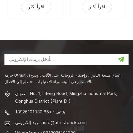
اقرأ أكثر
اقرأ أكثر
حزمة Utrust ، rاعتناق طبيعة الناس ، وإضفاء الروحانية على الآلات ، ودمج
الانسجام في البيئة. وراء الاحتياجات ، نتطلع إلى الأفعال.
عنوان : No. 1, Lifeng Road, Mingzhu Industrial Park,
Conghua District (Plant B1)
هاتف : +86 13926101030
info@utrustpack.com
بريد إلكتروني :
WhatsApp : +8613926101030