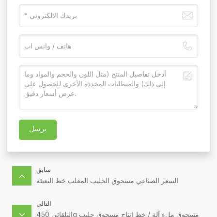
يرسل
سابق
السعر الصناعي مسحوق الحليب المعلب خط التعبئة
التالي
التلقائي 450g مسحوق ملء آلة / خط إنتاج مسحوق حليب