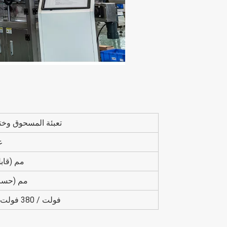
تعبئة المسحوق وخ
50
40-200 مم (
50-100 مم 
220 فولت / 380 فولت ، 50/60 هرتز