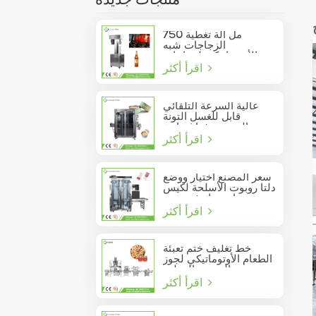
منتجات جديدة
750 مل آلة تغطية
الزجاجات شبه
الأوتوماتيكية لزجاجات
اقرأ أكثر
النبيذ الزجاجية
عالية السرعة التلقائي
قابل للغسل التونة
السردين فراغ حاوية
اقرأ أكثر
المأكولات البحرية القصدير
يمكن السدادة
سعر المصنع اختيار ووضع
دلتا روبوت الأسلحة لكيس
عصا تتحرك في مربع
اقرأ أكثر
خط تغليف ختم تعبئة
الطعام الأوتوماتيكي لجوز
الصنوبر المعلب
اقرأ أكثر