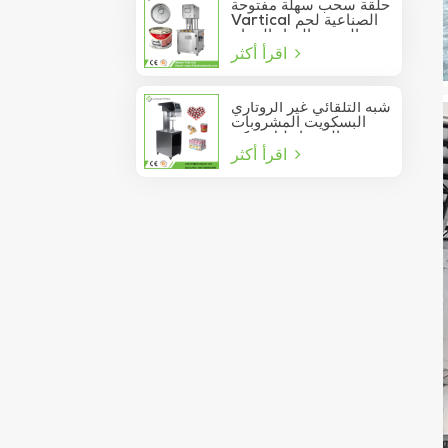
حلقة سحب سهلة مفتوحة
Vartical الصناعية لحم
الخنزير الغداء الدجاج
اقرأ أكثر
صدور اللحوم الغذاء يمكن
فراغ آلة ختم
شبه التلقائي غير الروتاري
البسكويت المشروبات
عصير الصودا دليل يمكن
اقرأ أكثر
السدادة