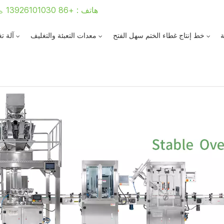
هاتف : +86 13926101030
ة
خط إنتاج غطاء الختم سهل الفتح
معدات التعبئة والتغليف
آلة ت