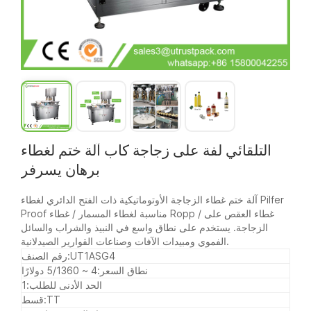
التلقائي لفة على زجاجة كاب آلة ختم لغطاء
برهان يسرفر
آلة ختم غطاء الزجاجة الأوتوماتيكية ذات الفتح الدائري لغطاء Pilfer
Proof مناسبة لغطاء المسمار / غطاء Ropp / غطاء العقص على
الزجاجة. يستخدم على نطاق واسع في النبيذ والشراب والسائل
الفموي ومبيدات الآفات وصناعات القوارير الصيدلانية.
UT1ASG4
رقم الصنف:
نطاق السعر:
4 ~ 5/1360 دولارًا
الحد الأدنى للطلب:
1
TT
قسط: