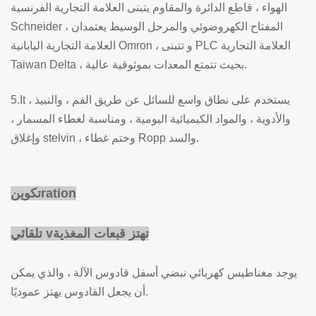
الهواء ، قاطع الدائرة والمقاوم يتبنى العلامة التجارية الفرنسية
Schneider ، المفتاح الكهروضوئي والمرحل الوسيط يعتمدان
العلامة التجارية اليابانية Omron ، و تتبنى PLC العلامة التجارية
Taiwan Delta ، بحيث تتمتع المعدات بموثوقية عالية.
5.It يستخدم على نطاق واسع للسائل عن طريق الفم ، والنبيذ ،
والأدوية ، والمواد الكيميائية اليومية ، ومناسبة لغطاء المسمار ،
وإغلاق stelvin ، وختم غطاء Ropp والسد.
ation
r
تكوين
تهتز
قبعات المغذية
v
تلقائي
يوجد مغناطيس كهربائي نبضي أسفل قادوس الآلة ، والذي يمكن
أن يجعل القادوس يهتز عموديًا.