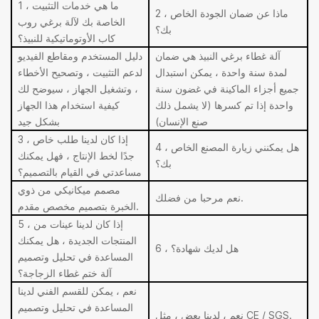
1 ، ما هي خدمات التثبيت
2 ، ماذا عن ضمان الجودة الخاص
الخاصة بك لآلة برغي روب
بك؟
كاب الأوتوماتيكية للنبيذ؟
آلة غطاء برغي النبيذ هي ضمان
دليل المستخدم ومقاطع الفيديو
لمدة سنة واحدة ، يمكن استبدال
لدعم التثبيت ، وتصحيح الأخطاء
جميع أجزاء الماكينة في غضون سنة
، وتشغيل الجهاز ، سيوضح لك
واحدة إذا تم كسرها (لا يشمل ذلك
كيفية استخدام هذا الجهاز
صنع الإنسان)
بشكل جيد
3 ، إذا كان لدينا طلب خاص
4 ، هل يمكنني زيارة المصنع الخاص
جدًا لخط الإنتاج ، فهل يمكنك
بك؟
مساعدتي في القيام بالتصميم؟
مصمم ميكانيكي من ذوي
نعم مرحبا من فضلك.
الخبرة بتصميم مخصص مقدم.
5 ، إذا كان لدينا عينات من
المنتجات الجديدة ، هل يمكنك
6 ، هل لديك شهادة؟
المساعدة في تحليل وتصميم
آلة ختم غطاء الزجاجة؟
نعم ، يمكن للقسم الفني لدينا
المساعدة في تحليل وتصميم
نعم ، لدينا بعض ، مثل CE / SGS.