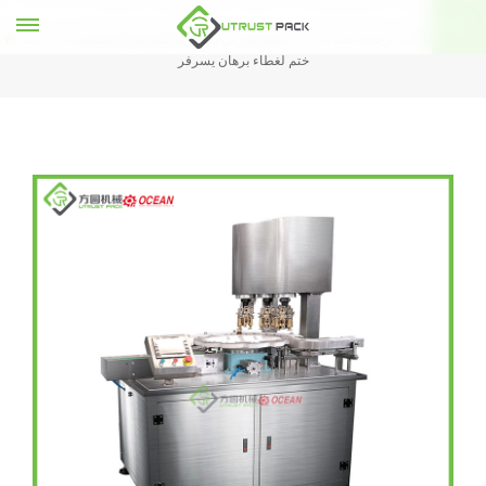
التلقائي لفة على زجاجة كاب آلة
معقم القرص الدوار للأشعة فوق البنفسجية
بيت
ختم لغطاء برهان يسرفر