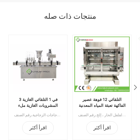
منتجات ذات صله
التلقائي 12 فوهة عصير
3 في 1 التلقائي الغازية
الفاكهة تعبئة المياه المعدنية
المشروبات الغازية ملء
ملء آلة
والمسمار خط السد
آلة تعبئة المياه المعدنية الأوتوماتيكية ذات 12 فوهة لتعبئة عصير الفاكهة مناسبة لعصير الفاكهة ، مياه الزجاجة ، المشروبات الغازية ، زيت الطعام ، زيت الزيتون ، زيت المحرك ، صلصة الطماطم ، صلصة الفلفل الحار ، إلخ.رقم الصنف:UTOAGZ3الحد الأدنى للطلب:1قسط:TTميناء الشحن:قوانغتشوالمنطقة الأصلية:قوانغتشو، الصينمهلة:45 يوم عمل بعد استلام الودائع
خط إنتاج تعبئة وتغليف المشروبات الغازية الأوتوماتيكي هذا قابل للتطبيق في تعبئة السوائل والسد اللولبي لعلب الصفيح وسبائك الألومنيوم والزجاجات الزجاجية.رقم الصنف:UTAS001Aالحد الأدنى للطلب:1قسط: تي / تميناء الشحن:قوانغتشو المنطقة الأصلية: قوانغتشو، الصينمهلة:30 يوما بعد تلقي الودائع
اقرأ أكثر
اقرأ أكثر