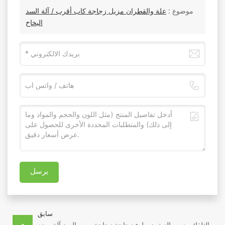
موضوع :
علة والقطران مزيل زجاجة كاب أقرب / آلة السد
البخاخ
يرسل
سابق
التلقائي زيت الزيتون ملء زجاجة زجاجة روب السد آلة وضع