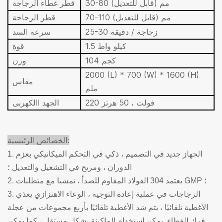
30-80 مم (قابل للتعديل)
قطر غطاء الزجاجة
70-110 مم (قابل للتعديل)
قطر الزجاجة
25-30 زجاجة / دقيقة
سرعة السد
1.5 كيلو واط
قوة
104 كجم
وزن
2000 (L) * 700 (W) * 1600 (H)
مقاس
ملم
220 فولت ، 50 هرتز
الجهد االكهربى
الخصائص الرئيسية:
1. الجهاز جديد في التصميم ، ذكي في التحكم الميكانيكي بعزم
الدوران ، ومريح في التشغيل والتعديل ؛
2. يعتمد 304 الفولاذ المقاوم للصدأ ، تمشيا مع متطلبات GMP ؛
3. الزجاجات في عملية إعادة التوجيه ، الوعاء الاهتزازي يغذي
الأغطية تلقائيًا ، يتم شد الأغطية تلقائيًا ب
أربع مجموعات من عجلة
فرك الغطاء. يمكن استخدام الماكينة بشكل مستقل ، كما يمكن