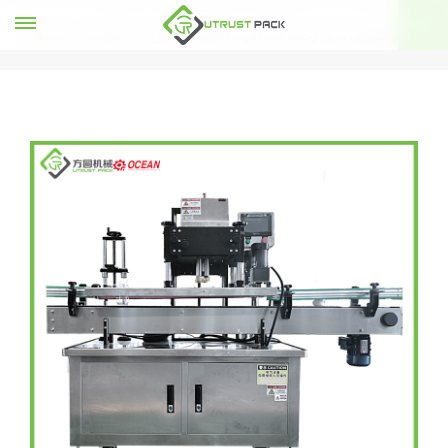
علة والقطران مزيل زجاجة كاب أقرب / آلة السد البخاخ
آلة السد
بيت