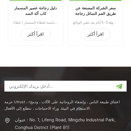
سعر الشركة المصنعة عن
دليل زجاجة عصير المسمار
طريق الفم السائل زجاجة
كاب آلة السد
غطاء زجاجة آلة السد
إن آلة وضع غطاء الزجاجات الشفوية من الشركة المصنعة هي عبارة عن معدات السد المصنوعة من الألومنيوم ضد السرقة للزجاجات البلاستيكية عالية الجودة والزجاجات الزجاجية. يستخدم على نطاق واسع في صناعة المواد الغذائية والصناعات الكيماوية والصناعات الطبية والصيدلانية.الحد الأدنى للطلب:1قسط:تي / تميناء الشحن:قوانغتشوالمنطقة الأصلية:الصينمهلة:3-5 أيام بعد تلقي الودائع
آلة تغطية الغطاء اللولبي اليدوي مناسبة لغطاء المسمار / غطاء Ropp / ختم غطاء العقص على الزجاجة / الزجاجة البلاستيكية. يستخدم على نطاق واسع في صناعات النبيذ والشراب والسائل الفموي ومبيدات الآفات.رقم الصنف:UT1BSG4سعر:1540نطاق السعر:4 ~ 5/1360 دولارًانطاق السعر:2 ~ 3/1430 دولارالحد الأدنى للطلب:1قسط:TTميناء الشحن:قوانغتشوالمنطقة الأصلية:قوانغتشو، الصينمهلة:15 يوما بعد تلقي الودائع
اقرأ أكثر
اقرأ أكثر
حزمة Utrust ، rاعتناق طبيعة الناس ، وإضفاء الروحانية على الآلات ، ودمج
الانسجام في البيئة. وراء الاحتياجات ، نتطلع إلى الأفعال.
عنوان : No. 1, Lifeng Road, Mingzhu Industrial Park,
Conghua District (Plant B1)