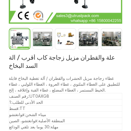
علة والقطران مزيل زجاجة كاب أقرب / آلة
السد البخاخ
غطاء زجاجة مزيل الحشرات والقطران / آلة تغطية البخاخ قابلة
للتطبيق على الغطاء الملتوي ، غطاء العروة ، الغطاء اللولبي ، غطاء
الخيط المستمر ، الغطاء المضلع ، غطاء القبة وإغلاقه ، إلخ.
UT0AXG8
رقم الصنف:
الحد الأدنى للطلب:
1
TT
قسط:
ميناء الشحن:
قوانغتشو
المنطقة الأصلية:
قوانغتشو، الصين
مهلة:
30 يوما بعد تلقي الودائع