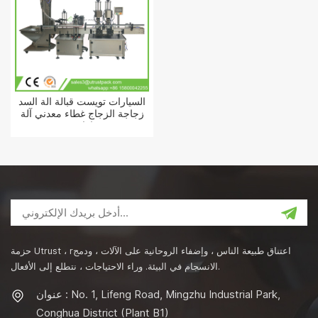
السيارات تويست قبالة آلة السد
زجاجة الزجاج غطاء معدني آلة
إغلاق
حزمة Utrust ، rاعتناق طبيعة الناس ، وإضفاء الروحانية على الآلات ، ودمج
الانسجام في البيئة. وراء الاحتياجات ، نتطلع إلى الأفعال.
عنوان : No. 1, Lifeng Road, Mingzhu Industrial Park,
Conghua District (Plant B1)