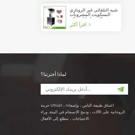
شبه التلقائي غير الروتاري
البسكويت المشروبات
عصير الصودا دليل يمكن
اقرأ أكثر
السدادة
لماذا أخترتنا؟
حزمة Utrust ، rاعتناق طبيعة الناس ، وإضفاء
الروحانية على الآلات ، ودمج الانسجام في البيئة. وراء
الاحتياجات ، نتطلع إلى الأفعال.