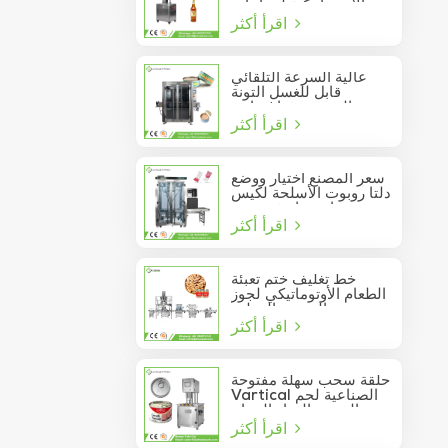
الأوتوماتيكية لزجاجات
اقرأ أكثر
النبيذ الزجاجية
عالية السرعة التلقائي
قابل للغسل التونة
السردين فراغ حاوية
اقرأ أكثر
المأكولات البحرية القصدير
يمكن السدادة
سعر المصنع اختيار ووضع
دلتا روبوت الأسلحة لكيس
عصا تتحرك في مربع
اقرأ أكثر
خط تغليف ختم تعبئة
الطعام الأوتوماتيكي لجوز
الصنوبر المعلب
اقرأ أكثر
حلقة سحب سهلة مفتوحة
Vartical الصناعية لحم
الخنزير الغداء الدجاج
اقرأ أكثر
صدور اللحوم الغذاء يمكن
فراغ آلة ختم