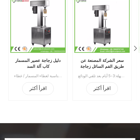
سعر الشركة المصنعة عن
دليل زجاجة عصير المسمار
طريق الفم السائل زجاجة
كاب آلة السد
غطاء زجاجة آلة السد
إن آلة وضع غطاء الزجاجات الشفوية من الشركة المصنعة هي عبارة عن معدات السد المصنوعة من الألومنيوم ضد السرقة للزجاجات البلاستيكية عالية الجودة والزجاجات الزجاجية. يستخدم على نطاق واسع في صناعة المواد الغذائية والصناعات الكيماوية والصناعات الطبية والصيدلانية.الحد الأدنى للطلب:1قسط:تي / تميناء الشحن:قوانغتشوالمنطقة الأصلية:الصينمهلة:3-5 أيام بعد تلقي الودائع
آلة تغطية الغطاء اللولبي اليدوي مناسبة لغطاء المسمار / غطاء Ropp / ختم غطاء العقص على الزجاجة / الزجاجة البلاستيكية. يستخدم على نطاق واسع في صناعات النبيذ والشراب والسائل الفموي ومبيدات الآفات.رقم الصنف:UT1BSG4سعر:1540نطاق السعر:4 ~ 5/1360 دولارًانطاق السعر:2 ~ 3/1430 دولارالحد الأدنى للطلب:1قسط:TTميناء الشحن:قوانغتشوالمنطقة الأصلية:قوانغتشو، الصينمهلة:15 يوما بعد تلقي الودائع
اقرأ أكثر
اقرأ أكثر