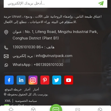
حزمة Utrust ، rاعتناق طبيعة الناس ، وإضفاء الروحانية على الآلات ، ودمج
الانسجام في البيئة. وراء الاحتياجات ، نتطلع إلى الأفعال.
عنوان : No. 1, Lifeng Road, Mingzhu Industrial Park,
Conghua District (Plant B1)
هاتف : +86 13926101030
info@utrustpack.com
بريد إلكتروني :
WhatsApp : +8613926101030
أخبار
أخبار
خريطة الموقع
© يوترست باك كل الحقوق محفوظة.
سياسة الخصوصية
|
XML
شبكة IPv6 مدعومة