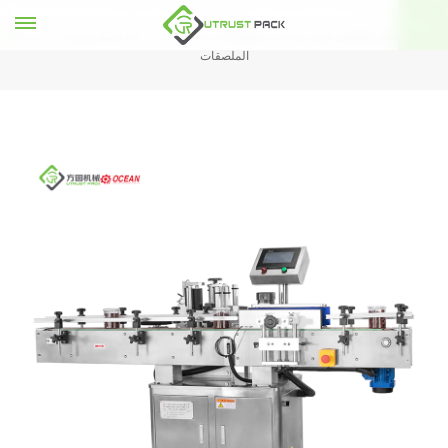
انخفاض سعر التلقائي جولة زجاجات ملصقا آلات آلة طباعة
آلة تعبئة وغيرها
بيت
الملصقات