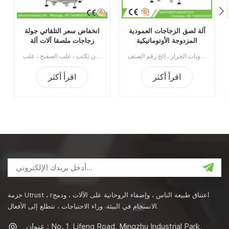
آلة لصق الزجاجات العمودية
انخفاض سعر التلقائي جولة
المزدوجة الأوتوماتيكية
زجاجات ملصقا آلات آلة
طباعة الملصقات
تستخدم آلة لصق الزجاجات الأوتوماتيكية العمودية المزدوجة على نطاق واسع في الصناعات الغذائية والكيميائية والصيدلانية والشراب ، وهي قابلة للتطبيق على علب البلاستيك / القصدير / الألومنيوم ، والزجاجة ، وحاويات الجرار ، إلخ.رقم الصنف:UT0ATB1الحد الأدنى للطلب:1قسط:TTميناء الشحن:قوانغتشوالمنطقة الأصلية:قوانغتشو، الصينمهلة:30 يوما بعد تلقي الودائع
يمكن أن تكون آلة طباعة الملصقات هذه عبارة عن ملصقات دائرية أو وسم نصف دائري ، ووسم ثلاثي الجوانب. يمكن أن تكتب ، علب الصفيح ، علب PET ، علب الألمنيوم ، علب الورق وغيرها.الحد الأدنى للطلب:1قسط:تي / تالمنطقة الأصلية:الصينمهلة:15 يوما بعد تلقي الودائع
اقرأ أكثر
اقرأ أكثر
حزمة Utrust ، rاعتناق طبيعة الناس ، وإضفاء الروحانية على الآلات ، ودمج
الانسجام في البيئة. وراء الاحتياجات ، نتطلع إلى الأفعال.
عنوان : No. 1, Lifeng Road, Mingzhu Industrial Park,