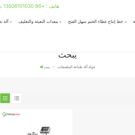
هاتف : +86 13926101030
ة
خط إنتاج غطاء الختم سهل الفتح
معدات التعبئة والتغليف
آلة ت
يبحث
جولة آلة طباعة الملصقات
بيت