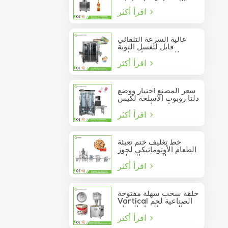
الأوتوماتيكية لزجاجات
اقرأ أكثر
النبيذ الزجاجية
عالية السرعة التلقائي
قابل للغسل التونة
السردين فراغ حاوية
اقرأ أكثر
المأكولات البحرية القصدير
يمكن السدادة
سعر المصنع اختيار ووضع
دلتا روبوت الأسلحة لكيس
عصا تتحرك في مربع
اقرأ أكثر
خط تغليف ختم تعبئة
الطعام الأوتوماتيكي لجوز
الصنوبر المعلب
اقرأ أكثر
حلقة سحب سهلة مفتوحة
Vartical الصناعية لحم
الخنزير الغداء الدجاج
اقرأ أكثر
صدور اللحوم الغذاء يمكن
فراغ آلة ختم