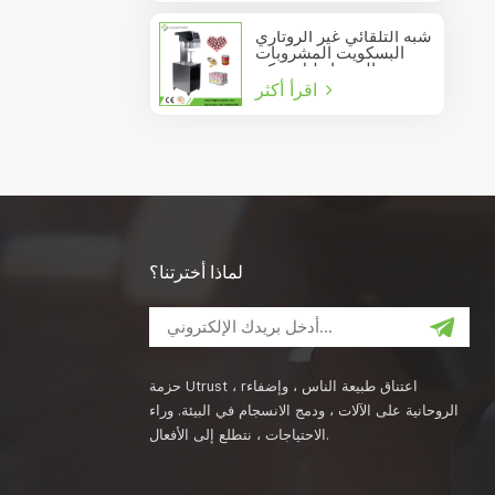
شبه التلقائي غير الروتاري
البسكويت المشروبات
عصير الصودا دليل يمكن
اقرأ أكثر
السدادة
لماذا أخترتنا؟
حزمة Utrust ، rاعتناق طبيعة الناس ، وإضفاء
الروحانية على الآلات ، ودمج الانسجام في البيئة. وراء
الاحتياجات ، نتطلع إلى الأفعال.