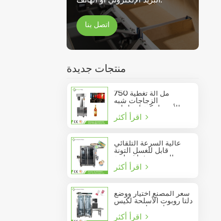
اتصل بنا
منتجات جديدة
750 مل آلة تغطية
الزجاجات شبه
الأوتوماتيكية لزجاجات
اقرأ أكثر
النبيذ الزجاجية
عالية السرعة التلقائي
قابل للغسل التونة
السردين فراغ حاوية
اقرأ أكثر
المأكولات البحرية القصدير
يمكن السدادة
سعر المصنع اختيار ووضع
دلتا روبوت الأسلحة لكيس
عصا تتحرك في مربع
اقرأ أكثر