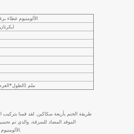
الألومنيوم غطاء بر
4 (2 بكرتان أوليان/2 بكرتان ثانويتان)
620*420*1420 ملم (الطول*
الموقد المضاد للسرقة، والذي تم تحسي
الألومنيوم المضادة للسرقة للزجاجات البلاستيكية والزجاجات ذات الجودة العالية.