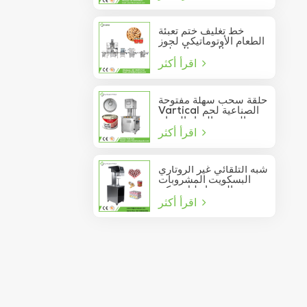
خط تغليف ختم تعبئة
الطعام الأوتوماتيكي لجوز
الصنوبر المعلب
اقرأ أكثر
حلقة سحب سهلة مفتوحة
Vartical الصناعية لحم
الخنزير الغداء الدجاج
اقرأ أكثر
صدور اللحوم الغذاء يمكن
فراغ آلة ختم
شبه التلقائي غير الروتاري
البسكويت المشروبات
عصير الصودا دليل يمكن
اقرأ أكثر
السدادة