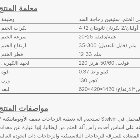
معلمة المنتج
غي الختم، ستيفين زجاجة السد
وظيفة
بكرات الختم
20-25 علبة/دقيقة
سرعة الختم
35-300 ملم (قابل للتعديل)
ارتفاع الختم
12-33 ملم
قطر الختم
220 فولت، 50/60 هرتز
الجهد االكهربى
0.37 كيلو واط
قوة
130 كجم
وزن
العرض*الارتفاع)
البعد
مواصفات المنتج
* تستخدم آلة تغطية الزجاجات نصف الأوتوماتيكية Stelvin طريقة الختم بأ
نه على أساس أحدث رأس آلة الختم من إيطاليا. إنها عبارة عن معدات