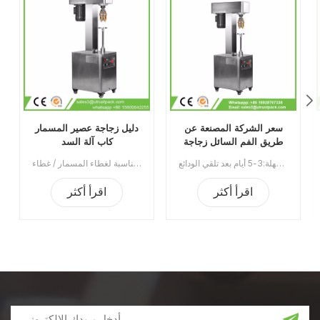
سعر الشركة المصنعة عن
دليل زجاجة عصير المسمار
طريق الفم السائل زجاجة
كاب آلة السد
غطاء زجاجة آلة السد
إن آلة وضع غطاء الزجاجات الشفوية من الشركة المصنعة هي عبارة عن معدات السد المصنوعة من الألومنيوم ضد السرقة للزجاجات البلاستيكية عالية الجودة والزجاجات الزجاجية. يستخدم على نطاق واسع في صناعة المواد الغذائية والصناعات الكيماوية والصناعات الطبية والصيدلانية.الحد الأدنى للطلب:1قسط:تي / تميناء الشحن:قوانغتشوالمنطقة الأصلية:الصينمهلة:3-5 أيام بعد تلقي الودائع
آلة تغطية الغطاء اللولبي اليدوي مناسبة لغطاء المسمار / غطاء Ropp / ختم غطاء العقص على الزجاجة / الزجاجة البلاستيكية. يستخدم على نطاق واسع في صناعات النبيذ والشراب والسائل الفموي ومبيدات الآفات.رقم الصنف:UT1BSG4سعر:1540نطاق السعر:4 ~ 5/1360 دولارًانطاق السعر:2 ~ 3/1430 دولارالحد الأدنى للطلب:1قسط:TTميناء الشحن:قوانغتشوالمنطقة الأصلية:قوانغتشو، الصينمهلة:15 يوما بعد تلقي الودائع
اقرأ أكثر
اقرأ أكثر