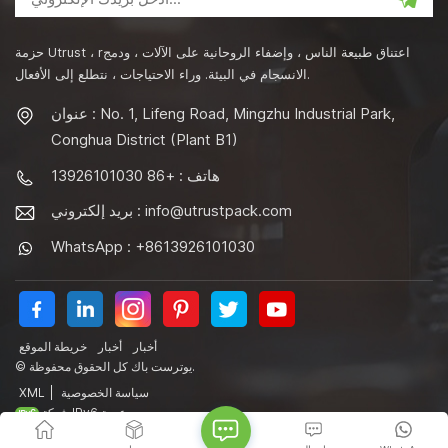
حزمة Utrust ، rاعتناق طبيعة الناس ، وإضفاء الروحانية على الآلات ، ودمج
الانسجام في البيئة. وراء الاحتياجات ، نتطلع إلى الأفعال.
عنوان : No. 1, Lifeng Road, Mingzhu Industrial Park,
Conghua District (Plant B1)
هاتف : +86 13926101030
info@utrustpack.com
بريد إلكتروني :
WhatsApp : +8613926101030
أخبار
أخبار
خريطة الموقع
© يوترست باك كل الحقوق محفوظة.
سياسة الخصوصية
|
XML
شبكة IPv6 مدعومة