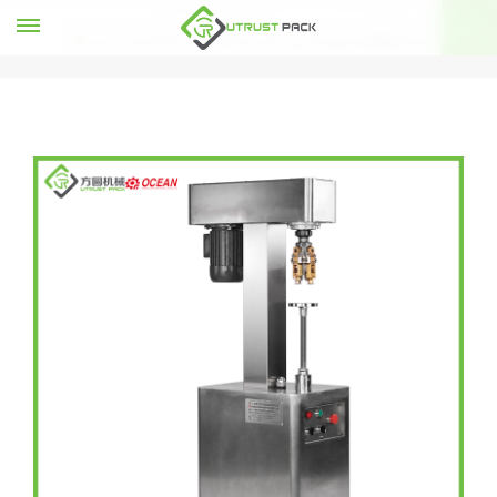
شبه التلقائي المسمار روب كاب آلة للنبيذ
آلة السد
بيت