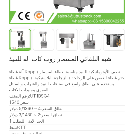
شبه التلقائي المسمار روب كاب آلة للنبيذ
آلة غطاء Ropp نصف الأوتوماتيكية للنبيذ مناسبة لغطاء المسمار /
غطاء Ropp / ختم غطاء العقص على الزجاجة / الزجاجة البلاستيكية.
يستخدم على نطاق واسع في صناعات النبيذ والشراب والسائل
الفموي ومبيدات الآفات.
UT1BSG4
رقم الصنف:
سعر:
1540
نطاق السعر:
4 ~ 5/1360 دولار
نطاق السعر:
2 ~ 3/1430 دولار
الحد الأدنى للطلب:
1
TT
قسط:
ميناء الشحن:
قوانغتشو