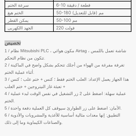
6-10 قطعة / دقيقة
سرعة الختم
50-180 مم (قابل للتعديل)
الختم هيغ
50-100 مم
يمكن القطر
220 فولت
الجهد االكهربى
تخصيص
1 / نظام Mitsubishi PLC ، مكون هوائي Airtag ، شاشة تعمل باللمس
تتكون من نظام التحكم.
2 / ت
غرفة مفرغة من الهواء من أجلك تتحكم بشكل واضح في الماكينة
أثناء عملية الختم.
3 / هذا الجهاز يعمل الإعداد: العلب الختم فقط ؛ كنس + ختم علب ؛ كنس
+ تعبئة غاز النيتروجين + ختم العلب
4 / عملية سهلة: اضغط على 2 زر التشغيل في نفس الوقت لبدء عملية
الختم.
5 / الأمان: اضغط على زر الطوارئ سيوقف كل العملية دفعة واحدة.
6 / التطبيق: إنها معدات مثالية أساسية للأغذية والمشروبات والأدوية
والصناعات الكيماوية وما إلى ذلك.