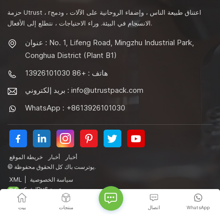
حزمة Utrust ، rاعتناق طبيعة الناس ، وإضفاء الروحانية على الآلات ، ودمج
الانسجام في البيئة. وراء الاحتياجات ، نتطلع إلى الأفعال.
عنوان : No. 1, Lifeng Road, Mingzhu Industrial Park,
Conghua District (Plant B1)
هاتف : +86 13926101030
info@utrustpack.com
بريد إلكتروني :
WhatsApp : +8613926101030
أخبار
أخبار
خريطة الموقع
© يوترست باك كل الحقوق محفوظة.
سياسة الخصوصية
|
XML
شبكة IPv6 مدعومة
WhatsApp
اتصال
منتجات
بيت