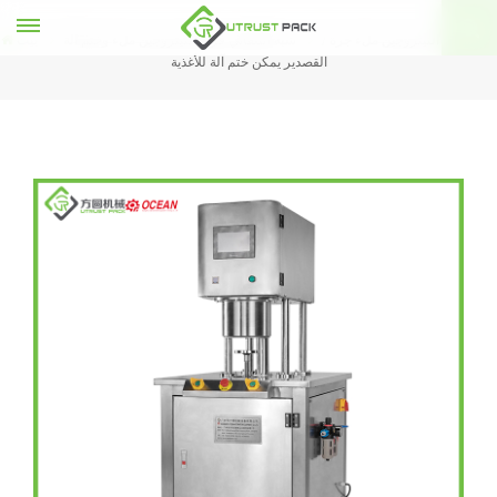
دليل فراغ النيتروجين ملء جرة /
شبه التلقائي فراغ النيتروجين ملء وختم آلة
بيت
القصدير يمكن ختم آلة للأغذية