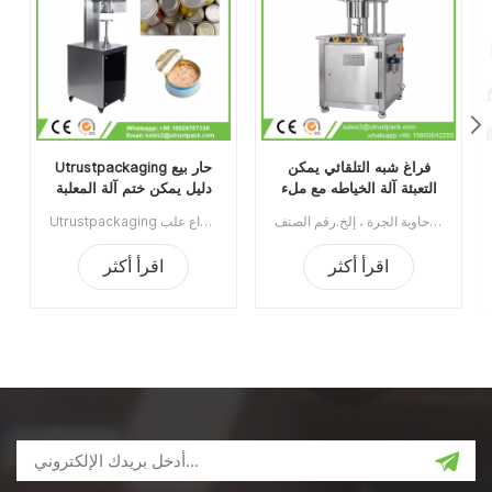
فراغ شبه التلقائي يمكن
Utrustpackaging حار بيع
التعبئة آلة الخياطه مع ملء
دليل يمكن ختم آلة المعلبة
النيتروجين
الغذاء السداده
آلة تغليف العلب ذات الفراغ شبه الأوتوماتيكية مع النيتروجين الملئ يستخدم على نطاق واسع في صناعة الأغذية ، الكيماويات ، الأدوية ، الشرب ، ينطبق على علب البلاستيك / القصدير / الألومنيوم ، الزجاجة ، حاوية الجرة ، إلخ.رقم الصنف:UT1BFG6الحد الأدنى للطلب:1قسط:TTميناء الشحن:قوانغتشوالمنطقة الأصلية:قوانغتشو، الصينمهلة:15 يوما بعد تلقي الودائع
Utrustpackaging دليل البيع الساخن للعلبة ، آلة ختم الطعام المعلب ، مناسبة لإغلاق جميع أنواع علب PET / علب الورق المركبة ، علب الصفيح أو غيرها من الحاويات المستديرة. كفاءة عالية عن طريق النقل الميكانيكي ، الهياكل البسيطة والملائمة للصيانة ، وخفيفة الوزن وسهلة التشغيل.الحد الأدنى للطلب:1قسط:تي / تميناء الشحن:قوانغتشوالمنطقة الأصلية:الصينمهلة:3-5 أيام بعد تلقي الودائع
اقرأ أكثر
اقرأ أكثر