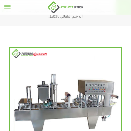
نسبرسو البلاستيك K كوب ملء
معقم القرص الدوار للأشعة فوق البنفسجية
بيت
آلة ختم التلقائي بالكامل