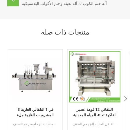
آلة ختم الكوب ك آلة تعبئة وختم الأكواب البلاستيكية
منتجات ذات صله
التلقائي 12 فوهة عصير
3 في 1 التلقائي الغازية
الفاكهة تعبئة المياه المعدنية
المشروبات الغازية ملء
ملء آلة
والمسمار خط السد
آلة تعبئة المياه المعدنية الأوتوماتيكية ذات 12 فوهة لتعبئة عصير الفاكهة مناسبة لعصير الفاكهة ، مياه الزجاجة ، المشروبات الغازية ، زيت الطعام ، زيت الزيتون ، زيت المحرك ، صلصة الطماطم ، صلصة الفلفل الحار ، إلخ.رقم الصنف:UTOAGZ3الحد الأدنى للطلب:1قسط:TTميناء الشحن:قوانغتشوالمنطقة الأصلية:قوانغتشو، الصينمهلة:45 يوم عمل بعد استلام الودائع
خط إنتاج تعبئة وتغليف المشروبات الغازية الأوتوماتيكي هذا قابل للتطبيق في تعبئة السوائل والسد اللولبي لعلب الصفيح وسبائك الألومنيوم والزجاجات الزجاجية.رقم الصنف:UTAS001Aالحد الأدنى للطلب:1قسط: تي / تميناء الشحن:قوانغتشو المنطقة الأصلية: قوانغتشو، الصينمهلة:30 يوما بعد تلقي الودائع