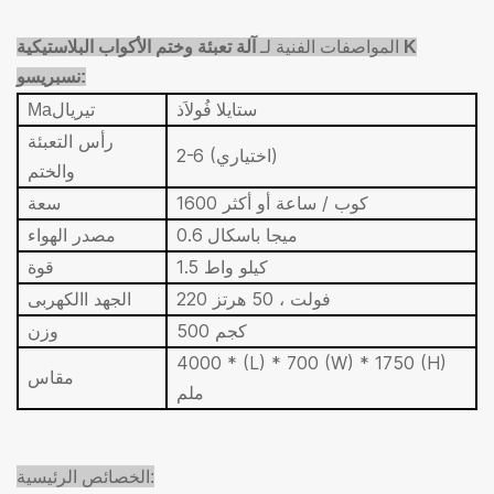
المواصفات الفنية لـ
آلة تعبئة وختم الأكواب البلاستيكية K
:
نسبريسو
ستاي
لا
فُولاَذ
تيريال
Ma
رأس التعبئة
2-6 (اختياري)
والختم
1600 كوب / ساعة أو أكثر
سعة
0.6 ميجا باسكال
مصدر الهواء
1.5 كيلو واط
قوة
220 فولت ، 50 هرتز
الجهد االكهربى
500 كجم
وزن
4000 * (L) * 700 (W) * 1750 (H)
مقاس
ملم
الخصائص الرئيسية: