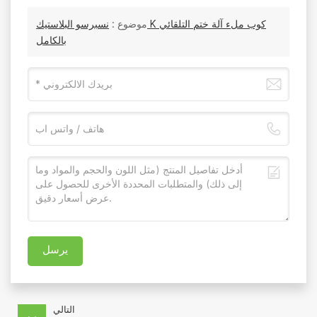
موضوع :
نسبرسو البلاستيك K كوب ملء آلة ختم التلقائي
بالكامل
يرسل
التالي