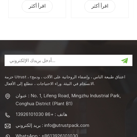
اقرأ أكثر
اقرأ أكثر
حزمة Utrust ، rاعتناق طبيعة الناس ، وإضفاء الروحانية على الآلات ، ودمج
الانسجام في البيئة. وراء الاحتياجات ، نتطلع إلى الأفعال.
عنوان : No. 1, Lifeng Road, Mingzhu Industrial Park,
Conghua District (Plant B1)
هاتف : +86 13926101030
info@utrustpack.com
بريد إلكتروني :
WhatsApp : +8613926101030