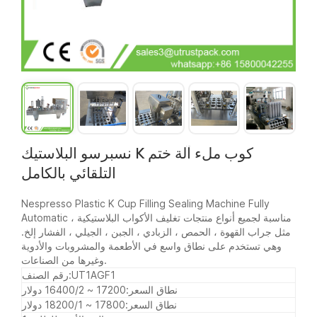
نسبرسو البلاستيك K كوب ملء آلة ختم
التلقائي بالكامل
Nespresso Plastic K Cup Filling Sealing Machine Fully
Automatic مناسبة لجميع أنواع منتجات تغليف الأكواب البلاستيكية ،
مثل جراب القهوة ، الحمص ، الزبادي ، الجبن ، الجيلي ، الفشار إلخ.
وهي تستخدم على نطاق واسع في الأطعمة والمشروبات والأدوية
وغيرها من الصناعات.
UT1AGF1
رقم الصنف:
نطاق السعر:
17200 ~ 16400/2 دولار
نطاق السعر:
17800 ~ 18200/1 دولار