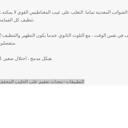
1.اعتماد غير المغناطيسية لتنظيف العلب ، وإزالة الشوائب المعدنية تما
تنظيف كل القمامة.
2-التطهير بالأشعة فوق البنفسجية والتنظيف في نفس الوقت ، مع التلوث
منفصلين.
3. هيكل مدمج ، احتلال صغير.
التطبيقات--
معدات تعقيم علب الحليب المجفف