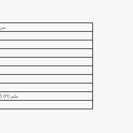
304 
2500 (L) * 1510 (W) 2435 (H) ملم