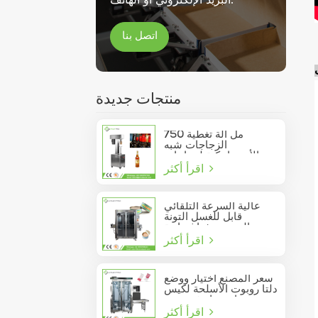
اتصل بنا
منتجات جديدة
750 مل آلة تغطية
الزجاجات شبه
الأوتوماتيكية لزجاجات
اقرأ أكثر
النبيذ الزجاجية
عالية السرعة التلقائي
قابل للغسل التونة
السردين فراغ حاوية
اقرأ أكثر
المأكولات البحرية القصدير
يمكن السدادة
سعر المصنع اختيار ووضع
دلتا روبوت الأسلحة لكيس
عصا تتحرك في مربع
اقرأ أكثر