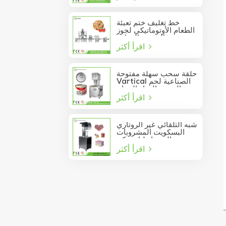
خط تغليف ختم تعبئة
الطعام الأوتوماتيكي لجوز
الصنوبر المعلب
اقرأ أكثر
حلقة سحب سهلة مفتوحة
Vartical الصناعية لحم
الخنزير الغداء الدجاج
اقرأ أكثر
صدور اللحوم الغذاء يمكن
فراغ آلة ختم
شبه التلقائي غير الروتاري
البسكويت المشروبات
عصير الصودا دليل يمكن
اقرأ أكثر
السدادة