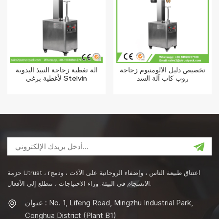
تخصيص دليل الألومنيوم زجاجة
آلة تغطية زجاجة النبيذ اليدوية
روب كاب آلة السد
لأغطية برغي Stelvin
حزمة Utrust ، rاعتناق طبيعة الناس ، وإضفاء الروحانية على الآلات ، ودمج
الانسجام في البيئة. وراء الاحتياجات ، نتطلع إلى الأفعال.
عنوان : No. 1, Lifeng Road, Mingzhu Industrial Park,
Conghua District (Plant B1)