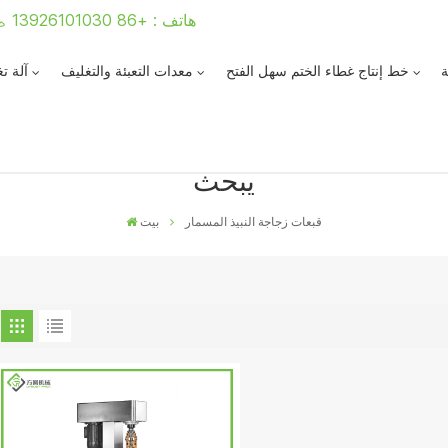
هاتف : +86 13926101030
ة
خط إنتاج غطاء الختم سهل الفتح
معدات التعبئة والتغليف
آلة ت
يبحث
قبعات زجاجة النبيذ المسمار
بيت