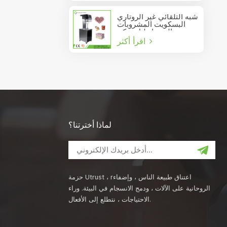
شبه التلقائي غير الروتاري
البسكويت المشروبات
عصير الصودا دليل يمكن
اقرأ أكثر
السدادة
لماذا أخترتنا؟
حزمة Utrust ، rاعتناق طبيعة الناس ، وإضفاء
الروحانية على الآلات ، ودمج الانسجام في البيئة. وراء
الاحتياجات ، نتطلع إلى الأفعال.