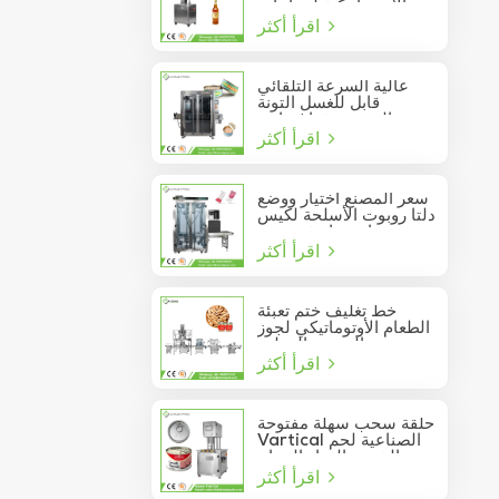
الأوتوماتيكية لزجاجات
اقرأ أكثر
النبيذ الزجاجية
عالية السرعة التلقائي
قابل للغسل التونة
السردين فراغ حاوية
اقرأ أكثر
المأكولات البحرية القصدير
يمكن السدادة
سعر المصنع اختيار ووضع
دلتا روبوت الأسلحة لكيس
عصا تتحرك في مربع
اقرأ أكثر
خط تغليف ختم تعبئة
الطعام الأوتوماتيكي لجوز
الصنوبر المعلب
اقرأ أكثر
حلقة سحب سهلة مفتوحة
Vartical الصناعية لحم
الخنزير الغداء الدجاج
اقرأ أكثر
صدور اللحوم الغذاء يمكن
فراغ آلة ختم