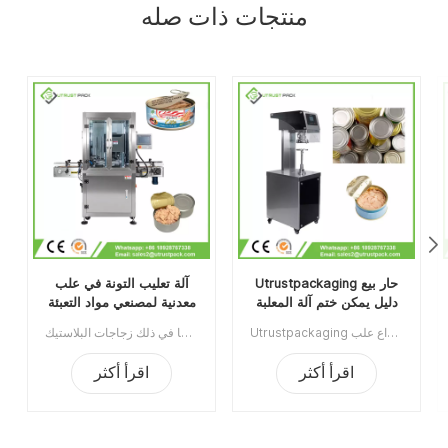
منتجات ذات صله
Utrustpackaging حار بيع
آلة تعليب التونة في علب
دليل يمكن ختم آلة المعلبة
معدنية لمصنعي مواد التعبئة
الغذاء السداده
والتغليف الغذائية
Utrustpackaging دليل البيع الساخن للعلبة ، آلة ختم الطعام المعلب ، مناسبة لإغلاق جميع أنواع علب PET / علب الورق المركبة ، علب الصفيح أو غيرها من الحاويات المستديرة. كفاءة عالية عن طريق النقل الميكانيكي ، الهياكل البسيطة والملائمة للصيانة ، وخفيفة الوزن وسهلة التشغيل.الحد الأدنى للطلب:1قسط:تي / تميناء الشحن:قوانغتشوالمنطقة الأصلية:الصينمهلة:3-5 أيام بعد تلقي الودائع
آلة تعليب التونة في علب الصفيح لمصنعي مواد التعبئة والتغليف الغذائية مناسبة لإغلاق مختلف العلب المستديرة بما في ذلك زجاجات البلاستيك PET، وعلب الصفيح، وعلب الألومنيوم، والعلب الورقية، وما إلى ذلك.بفضل تصميمها المحلي الحاصل على براءة اختراع وهيكل بكرة الختم، يمكن أن تصل سرعتها الثابتة إلى 60 علبة في الدقيقة مع استهلاك أقل للطاقة. رقم الصنف: UT1AFG2الحد الأدنى للطلب: 1طريقة الدفع: تحويل مصرفيميناء الشحن: قوانغتشوالمنطقة الأصلية: قوانغتشو، الصينمدة التسليم: 10 أيام بعد استلام الدفعة المقدمة
اقرأ أكثر
اقرأ أكثر