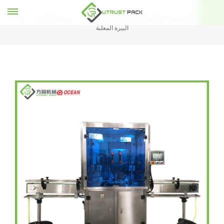
15oz آلة تعليب المشروبات الغازية الغازية 330 مل آلة
يمكن آلة الختم
بيت
البيرة المعلبة