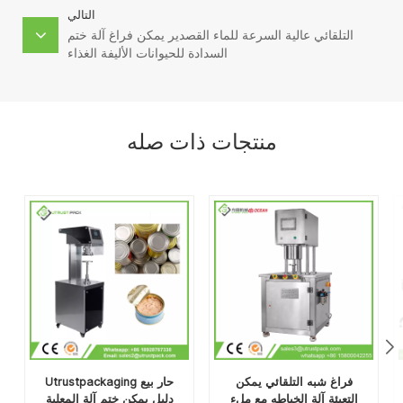
التالي
التلقائي عالية السرعة للماء القصدير يمكن فراغ آلة ختم
السدادة للحيوانات الأليفة الغذاء
منتجات ذات صله
فراغ شبه التلقائي يمكن
Utrustpackaging حار بيع
التعبئة آلة الخياطه مع ملء
دليل يمكن ختم آلة المعلبة