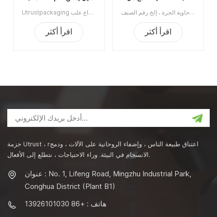
النيتروجين
الغذاء السداده
آلة تغليف العلب ذات الفراغ شبه الأوتوماتيكية مع النيتروجين الملئ يستخدم على نطاق واسع في صناعة الأغذية ، الكيماويات ، الأدوية ، الشرب ، ينطبق على علب البلاستيك / القصدير / الألومنيوم ، الزجاجة ، حاوية الجرة ، إلخ.رقم الصنف:UT1BFG6الحد الأدنى للطلب:1قسط:TTميناء الشحن:قوانغتشوالمنطقة الأصلية:قوانغتشو، الصينمهلة:15 يوما بعد تلقي الودائع
Utrustpackaging دليل البيع الساخن للعلبة ، آلة ختم الطعام المعلب ، مناسبة لإغلاق جميع أنواع علب PET / علب الورق المركبة ، علب الصفيح أو غيرها من الحاويات المستديرة. كفاءة عالية عن طريق النقل الميكانيكي ، الهياكل البسيطة والملائمة للصيانة ، وخفيفة الوزن وسهلة التشغيل.الحد الأدنى للطلب:1قسط:تي / تميناء الشحن:قوانغتشوالمنطقة الأصلية:الصينمهلة:3-5 أيام بعد تلقي الودائع
اقرأ أكثر
اقرأ أكثر
حزمة Utrust ، rاعتناق طبيعة الناس ، وإضفاء الروحانية على الآلات ، ودمج
الانسجام في البيئة. وراء الاحتياجات ، نتطلع إلى الأفعال.
عنوان : No. 1, Lifeng Road, Mingzhu Industrial Park,
Conghua District (Plant B1)
هاتف : +86 13926101030