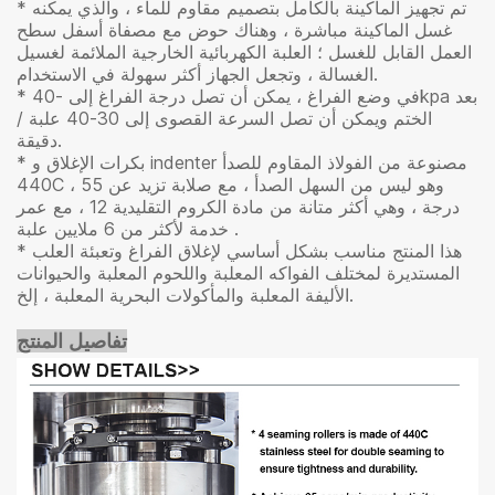
* تم تجهيز الماكينة بالكامل بتصميم مقاوم للماء ، والذي يمكنه
غسل الماكينة مباشرة ، وهناك حوض مع مصفاة أسفل سطح
العمل القابل للغسل ؛ العلبة الكهربائية الخارجية الملائمة لغسيل
الغسالة ، وتجعل الجهاز أكثر سهولة في الاستخدام.
* في وضع الفراغ ، يمكن أن تصل درجة الفراغ إلى -40kpa بعد
الختم ويمكن أن تصل السرعة القصوى إلى 30-40 علبة /
دقيقة.
* بكرات الإغلاق و indenter مصنوعة من الفولاذ المقاوم للصدأ
440C ، وهو ليس من السهل الصدأ ، مع صلابة تزيد عن 55
درجة ، وهي أكثر متانة من مادة الكروم التقليدية 12 ، مع عمر
خدمة لأكثر من 6 ملايين علبة .
* هذا المنتج مناسب بشكل أساسي لإغلاق الفراغ وتعبئة العلب
المستديرة لمختلف الفواكه المعلبة واللحوم المعلبة والحيوانات
الأليفة المعلبة والمأكولات البحرية المعلبة ، إلخ.
تفاصيل المنتج