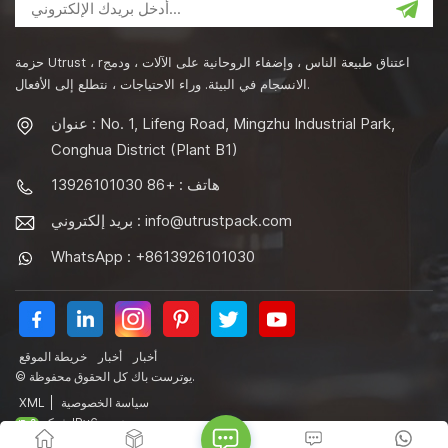
حزمة Utrust ، rاعتناق طبيعة الناس ، وإضفاء الروحانية على الآلات ، ودمج
الانسجام في البيئة. وراء الاحتياجات ، نتطلع إلى الأفعال.
عنوان : No. 1, Lifeng Road, Mingzhu Industrial Park,
Conghua District (Plant B1)
هاتف : +86 13926101030
info@utrustpack.com
بريد إلكتروني :
WhatsApp : +8613926101030
أخبار
أخبار
خريطة الموقع
© يوترست باك كل الحقوق محفوظة.
سياسة الخصوصية
|
XML
شبكة IPv6 مدعومة