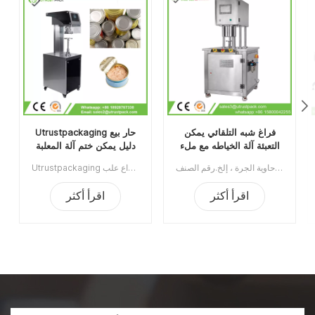
فراغ شبه التلقائي يمكن
Utrustpackaging حار بيع
التعبئة آلة الخياطه مع ملء
دليل يمكن ختم آلة المعلبة
النيتروجين
الغذاء السداده
آلة تغليف العلب ذات الفراغ شبه الأوتوماتيكية مع النيتروجين الملئ يستخدم على نطاق واسع في صناعة الأغذية ، الكيماويات ، الأدوية ، الشرب ، ينطبق على علب البلاستيك / القصدير / الألومنيوم ، الزجاجة ، حاوية الجرة ، إلخ.رقم الصنف:UT1BFG6الحد الأدنى للطلب:1قسط:TTميناء الشحن:قوانغتشوالمنطقة الأصلية:قوانغتشو، الصينمهلة:15 يوما بعد تلقي الودائع
Utrustpackaging دليل البيع الساخن للعلبة ، آلة ختم الطعام المعلب ، مناسبة لإغلاق جميع أنواع علب PET / علب الورق المركبة ، علب الصفيح أو غيرها من الحاويات المستديرة. كفاءة عالية عن طريق النقل الميكانيكي ، الهياكل البسيطة والملائمة للصيانة ، وخفيفة الوزن وسهلة التشغيل.الحد الأدنى للطلب:1قسط:تي / تميناء الشحن:قوانغتشوالمنطقة الأصلية:الصينمهلة:3-5 أيام بعد تلقي الودائع
اقرأ أكثر
اقرأ أكثر