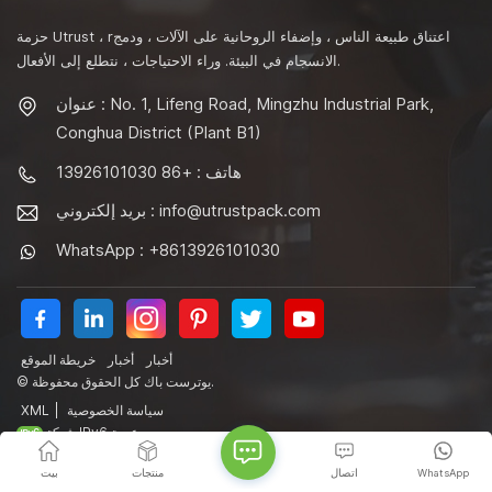
حزمة Utrust ، rاعتناق طبيعة الناس ، وإضفاء الروحانية على الآلات ، ودمج
الانسجام في البيئة. وراء الاحتياجات ، نتطلع إلى الأفعال.
عنوان : No. 1, Lifeng Road, Mingzhu Industrial Park,
Conghua District (Plant B1)
هاتف : +86 13926101030
info@utrustpack.com
بريد إلكتروني :
WhatsApp : +8613926101030
أخبار
أخبار
خريطة الموقع
© يوترست باك كل الحقوق محفوظة.
سياسة الخصوصية
|
XML
شبكة IPv6 مدعومة
WhatsApp
اتصال
منتجات
بيت