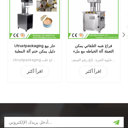
فراغ شبه التلقائي يمكن
Utrustpackaging حار بيع
التعبئة آلة الخياطه مع ملء
دليل يمكن ختم آلة المعلبة
النيتروجين
الغذاء السداده
آلة تغليف العلب ذات الفراغ شبه الأوتوماتيكية مع النيتروجين الملئ يستخدم على نطاق واسع في صناعة الأغذية ، الكيماويات ، الأدوية ، الشرب ، ينطبق على علب البلاستيك / القصدير / الألومنيوم ، الزجاجة ، حاوية الجرة ، إلخ.رقم الصنف:UT1BFG6الحد الأدنى للطلب:1قسط:TTميناء الشحن:قوانغتشوالمنطقة الأصلية:قوانغتشو، الصينمهلة:15 يوما بعد تلقي الودائع
Utrustpackaging دليل البيع الساخن للعلبة ، آلة ختم الطعام المعلب ، مناسبة لإغلاق جميع أنواع علب PET / علب الورق المركبة ، علب الصفيح أو غيرها من الحاويات المستديرة. كفاءة عالية عن طريق النقل الميكانيكي ، الهياكل البسيطة والملائمة للصيانة ، وخفيفة الوزن وسهلة التشغيل.الحد الأدنى للطلب:1قسط:تي / تميناء الشحن:قوانغتشوالمنطقة الأصلية:الصينمهلة:3-5 أيام بعد تلقي الودائع
اقرأ أكثر
اقرأ أكثر