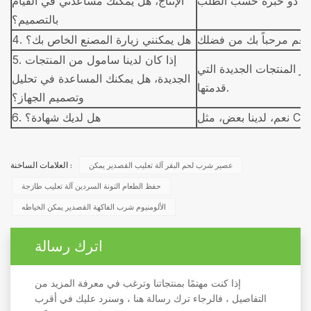
الإنتاج، هل يمكنك مساعدتي في القيام
بالتصميم؟
نعم مرحباً بك من فضلك.
4. هل يمكنني زيارة المصنع الخاص بك؟
5. إذا كان لدينا سامول من المنتجات
ر المنتجات الجديدة التي
الجديدة، هل يمكنك المساعدة في تحليل
قدمتها.
وتصميم الجهاز؟
 مثل CE/SGS.
6. هل لديك شهادة؟
عصير شرب لحم البقر آلة تعليب القصدير يمكن
العلامات الساخنة :
حفظ الطعام التونة السردين آلة تعليب طازجة
الألومنيوم شرب الفاكهة القصدير يمكن الخياطه
اترك رسالة
إذا كنت مهتمًا بمنتجاتنا وترغب في معرفة المزيد من
التفاصيل ، فالرجاء ترك رسالة هنا ، وسنرد عليك في أقرب