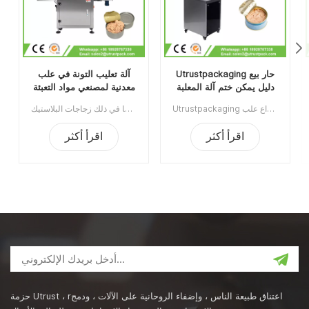
Utrustpackaging حار بيع
آلة تعليب التونة في علب
دليل يمكن ختم آلة المعلبة
معدنية لمصنعي مواد التعبئة
الغذاء السداده
والتغليف الغذائية
Utrustpackaging دليل البيع الساخن للعلبة ، آلة ختم الطعام المعلب ، مناسبة لإغلاق جميع أنواع علب PET / علب الورق المركبة ، علب الصفيح أو غيرها من الحاويات المستديرة. كفاءة عالية عن طريق النقل الميكانيكي ، الهياكل البسيطة والملائمة للصيانة ، وخفيفة الوزن وسهلة التشغيل.الحد الأدنى للطلب:1قسط:تي / تميناء الشحن:قوانغتشوالمنطقة الأصلية:الصينمهلة:3-5 أيام بعد تلقي الودائع
آلة تعليب التونة في علب الصفيح لمصنعي مواد التعبئة والتغليف الغذائية مناسبة لإغلاق مختلف العلب المستديرة بما في ذلك زجاجات البلاستيك PET، وعلب الصفيح، وعلب الألومنيوم، والعلب الورقية، وما إلى ذلك.بفضل تصميمها المحلي الحاصل على براءة اختراع وهيكل بكرة الختم، يمكن أن تصل سرعتها الثابتة إلى 60 علبة في الدقيقة مع استهلاك أقل للطاقة. رقم الصنف: UT1AFG2الحد الأدنى للطلب: 1طريقة الدفع: تحويل مصرفيميناء الشحن: قوانغتشوالمنطقة الأصلية: قوانغتشو، الصينمدة التسليم: 10 أيام بعد استلام الدفعة المقدمة
اقرأ أكثر
اقرأ أكثر
حزمة Utrust ، rاعتناق طبيعة الناس ، وإضفاء الروحانية على الآلات ، ودمج